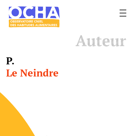
Menu
Le
Auteur
mangeur
Ocha
P.
Le Neindre