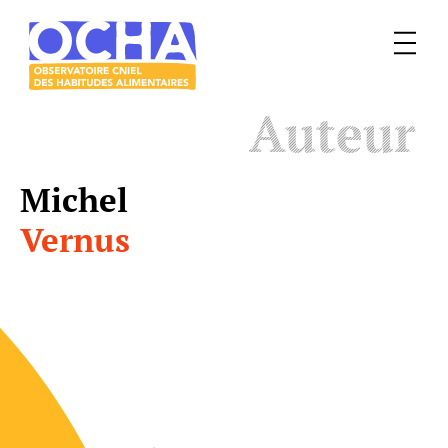
Menu
Le
Auteur
mangeur
Ocha
Michel
Vernus