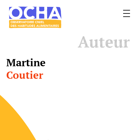
Menu
Le
Auteur
mangeur
Ocha
Martine
Coutier