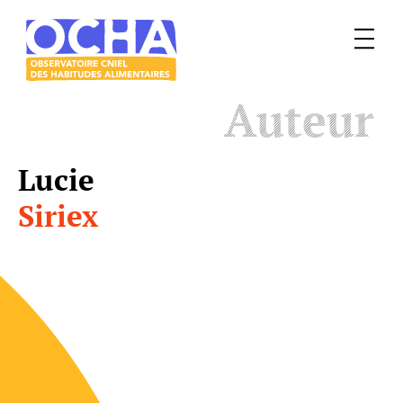
Menu
Le
Auteur
mangeur
Ocha
Lucie
Siriex