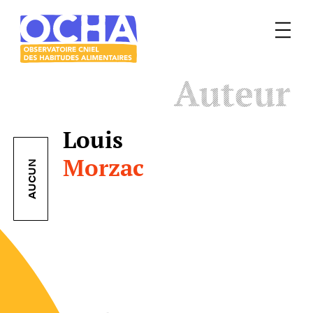
Menu
Le
Auteur
mangeur
Ocha
Louis
Morzac
AUCUN