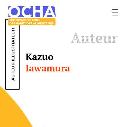
Menu
Le
AUTEUR ILLUSTRATEUR
Auteur
mangeur
Ocha
Kazuo
Iawamura