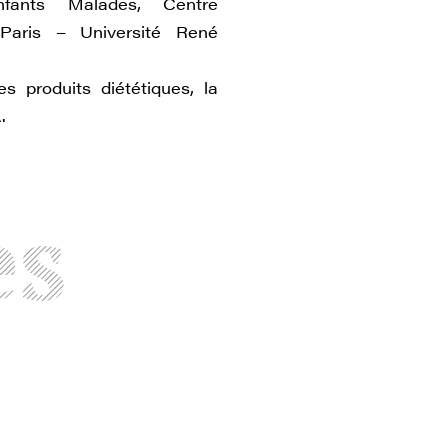
nfants Malades, Centre
, Paris – Université René
s produits diététiques, la
.
es