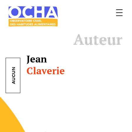
Menu
Le
Auteur
mangeur
Ocha
Jean
Claverie
AUCUN