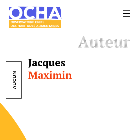
Menu
Le
Auteur
mangeur
Ocha
Jacques
Maximin
AUCUN