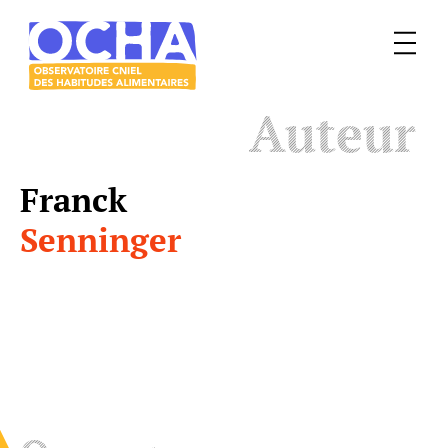
Menu
Le
Auteur
mangeur
Ocha
Franck
Senninger