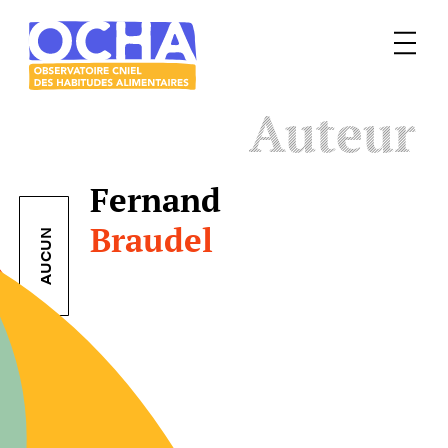
Menu
Le
Auteur
mangeur
Ocha
Fernand
Braudel
AUCUN