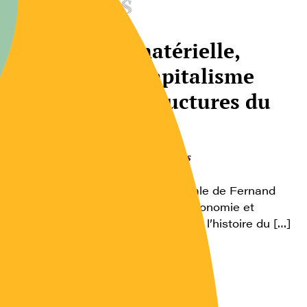
Ouvrages
Civilisation matérielle,
économie et capitalisme
(Vol.1) – Les structures du
quotidien
Comportements alimentaires
XVe – XVIIIe siècle Oeuvre capitale de Fernand
Braudel, Civilisation matérielle, économie et
capitalisme, est une introduction à l’histoire du […]
Consulter l’article