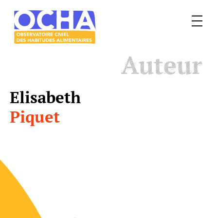
Menu
Le
Auteur
mangeur
Ocha
Elisabeth
Piquet