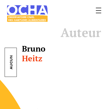
Menu
Le
Auteur
mangeur
Ocha
Bruno
Heitz
AUCUN