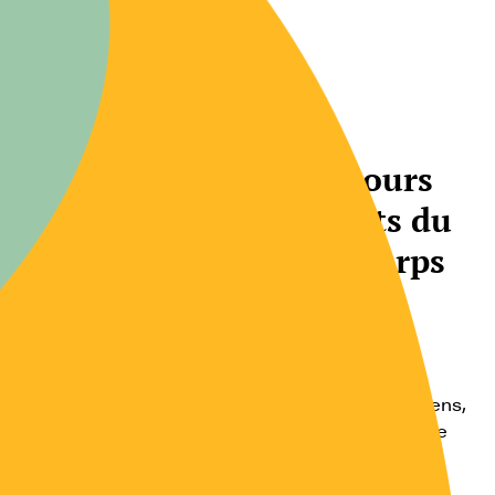
Textes
Be a vegetarian ! Discours
en Inde sur les bienfaits du
végétarisme pour un corps
pur et sain
Comportements alimentaires
Pour les hindous orthodoxes qui sont végétariens,
la vache n’est pas « bonne à manger » mais elle
est fort […]