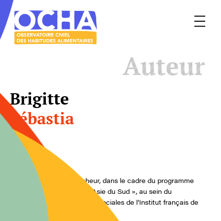
Menu
Le
Auteur
mangeur
Ocha
Brigitte
Sébastia
Anthropologue et chercheur, dans le cadre du programme
‘Médecines et société en Asie du Sud », au sein du
Département des Sciences sociales de l’Institut français de
Pondichéry.