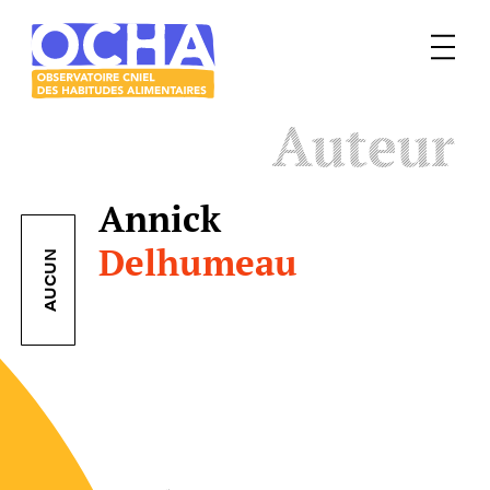
Menu
Le
Auteur
mangeur
Ocha
Annick
Delhumeau
AUCUN