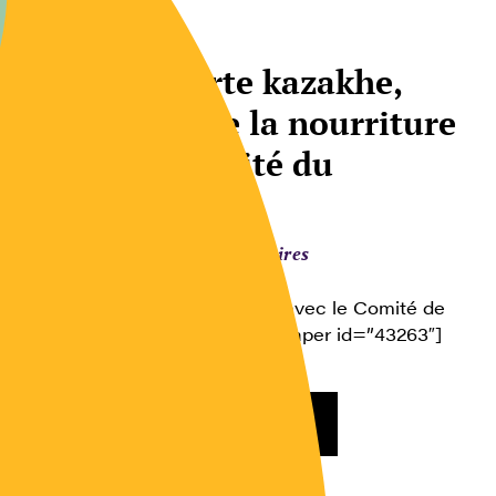
Textes
Dans la yourte kazakhe,
l’itinéraire de la nourriture
définit l’identité du
mangeur
Comportements alimentaires
Dans le cadre du partenariat avec le Comité de
Recherche 17 de l’AISLF [flexpaper id=”43263″]
Consulter l’article