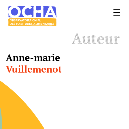
Menu
Le
Auteur
mangeur
Ocha
Anne-marie
Vuillemenot