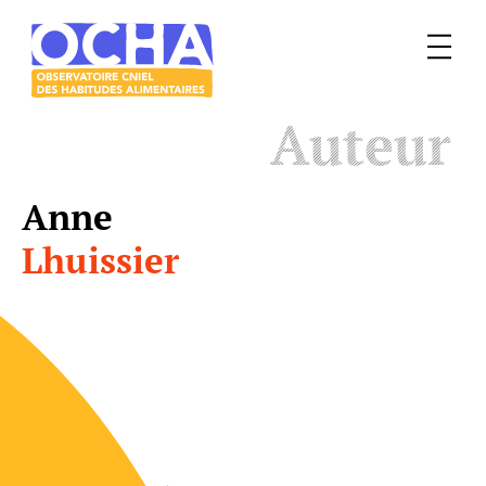
Menu
Le
Auteur
mangeur
Ocha
Anne
Lhuissier