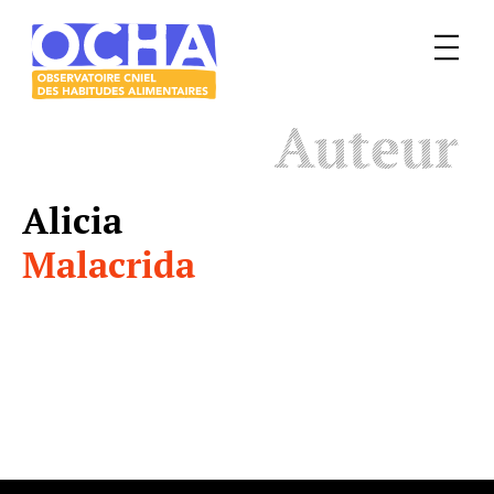
Menu
Le
Auteur
mangeur
Ocha
Alicia
Malacrida